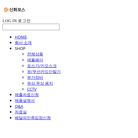
LOG IN
로그인
HOME
회사 소개
SHOP
전체상품
애플페이
포스기/키오스크
유/무선카드단말기
부가장비
유상 무상 용지
CCTV
매출자료신청
제품설명서
Q&A
자료실
배달의민족입점신청